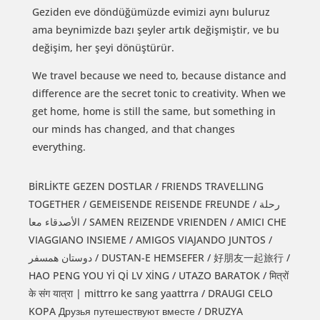
Geziden eve döndüğümüzde evimizi aynı buluruz
ama beynimizde bazı şeyler artık değişmiştir, ve bu
değişim, her şeyi dönüştürür.
We travel because we need to, because distance and
difference are the secret tonic to creativity. When we
get home, home is still the same, but something in
our minds has changed, and that changes
everything.
BİRLİKTE GEZEN DOSTLAR / FRIENDS TRAVELLING
TOGETHER / GEMEISENDE REISENDE FREUNDE / رحلة
الأصدقاء معا / SAMEN REIZENDE VRIENDEN / AMICI CHE
VIAGGIANO INSIEME / AMIGOS VIAJANDO JUNTOS /
دوستان همسفر / DUSTAN-E HEMSEFER / 好朋友一起旅行 /
HAO PENG YOU Yİ Qİ LV XİNG / UTAZO BARATOK / मित्रों
के संग यात्रा | mittrro ke sang yaattrra / DRAUGI CELO
KOPA Друзья путешествуют вместе / DRUZYA