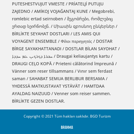
PUTESHESTVUJUT VMESTE / PRİATELJİ PUTUJU
ZAJEDNO / AMİKOJ VOJAĞANTAJ KUNE / Megobrebi,
romlebic ertad seirnoben / მეგობრები, რომლებიც
ერთად სეირნობენ. / Միասին զբոսնող ընկերներ /
BİRLİKTE SEYAHAT DOSTLARI / LES AMIS QUI
VOYAGENT ENSEMBLE / Φίλοι περιηγητές / DOSTAR
BİRGE SAYAKHATTANADI / DOSTLAR BİLAN SAYOHAT /
ܚܒܪܐ ܕܟܪܟܝܢ ܥܡ ܚܕܕܐ / Draugai keliaujantys kartu /
DRAUGI CEĻO KOPĀ / Prieteni călătorind împreună /
Vänner som reser tillsammans / Vınır sem ferdast
saman / SAHABAT SEMUA BERLIBUR BERSAMA /
YHDESSÄ MATKUSTAVAT YSTÄVÄT / HAMTDAA
AYALDAG NAIZUUD / Venner som reiser sammen.
BİRLİKTE GEZEN DOSTLAR.
Copyright © 2021 Tüm hakları saklıdır. BGD Turizm