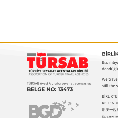
BİRLİ
Biz, ihti
döndüğüm
We trave
TÜRSAB üyesi A grubu seyahat acentasıyız
still th
BELGE NO: 13473
BİRLİKTE G
REIZENDE VR
朋友一起旅行 /
Друзья п