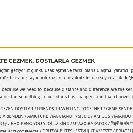
KTE GEZMEK, DOSTLARLA GEZMEK
yaçtan geziyoruz çünkü uzaklaşma ve farklı olana ulaşma, yaratıcılığı
üzde evimizi aynı buluruz ama beynimizde bazı şeyler artık değişm
l because we need to, because distance and difference are the secr
e same, but something in our minds has changed, and that changes 
EZEN DOSTLAR / FRIENDS TRAVELLING TOGETHER / GEMEISENDE REISENDE FREUNDE / 
IENDEN / AMICI CHE VIAGGIANO INSIEME / AMIGOS VIAJANDO JUNTOS / دوستان همسفر / DUSTAN-E
 HAO PENG YOU Yİ Qİ LV XİNG / UTAZO BARATOK / मित्रों के संग यात
утешествуют вместе / DRUZYA PUTESHESTVUJUT VMESTE / PRİATEL