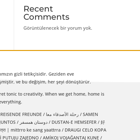
Recent
Comments
Görüntülenecek bir yorum yok.
mızın gizli tetikçisidir. Geziden eve
iştir, ve bu değişim, her şeyi dönüştürür.
et tonic to creativity. When we get home, home is
everything.
رحلة الأصدقاء معا / SAMEN
 HEMSEFER / 好
्रा | mittrro ke sang yaattrra / DRAUGI CELO KOPA
Jİ PUTUJU ZAJEDNO / AMİKOJ VOJAĞANTAJ KUNE /