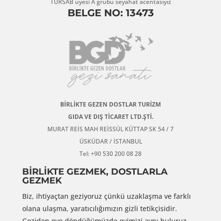
TÜRSAB üyesi A grubu seyahat acentasıyız
BELGE NO: 13473
BİRLİKTE GEZEN DOSTLAR TURİZM
GIDA VE DIŞ TİCARET LTD.ŞTİ.
MURAT REİS MAH REİSSÜL KÜTTAP SK 54 / 7
ÜSKÜDAR / İSTANBUL
Tel: +90 530 200 08 28
BİRLİKTE GEZMEK, DOSTLARLA
GEZMEK
Biz, ihtiyaçtan geziyoruz çünkü uzaklaşma ve farklı
olana ulaşma, yaratıcılığımızın gizli tetikçisidir.
Geziden eve döndüğümüzde evimizi aynı buluruz