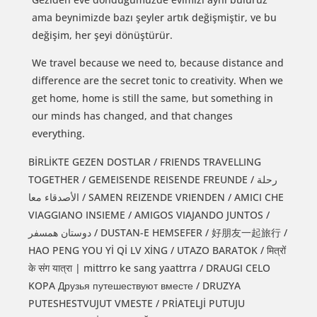
ama beynimizde bazı şeyler artık değişmiştir, ve bu
değişim, her şeyi dönüştürür.
We travel because we need to, because distance and
difference are the secret tonic to creativity. When we
get home, home is still the same, but something in
our minds has changed, and that changes
everything.
BİRLİKTE GEZEN DOSTLAR / FRIENDS TRAVELLING
TOGETHER / GEMEISENDE REISENDE FREUNDE / رحلة
الأصدقاء معا / SAMEN REIZENDE VRIENDEN / AMICI CHE
VIAGGIANO INSIEME / AMIGOS VIAJANDO JUNTOS /
دوستان همسفر / DUSTAN-E HEMSEFER / 好朋友一起旅行 /
HAO PENG YOU Yİ Qİ LV XİNG / UTAZO BARATOK / मित्रों
के संग यात्रा | mittrro ke sang yaattrra / DRAUGI CELO
KOPA Друзья путешествуют вместе / DRUZYA
PUTESHESTVUJUT VMESTE / PRİATELJİ PUTUJU